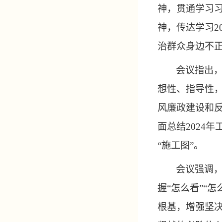
神
，
贯通学习
神，
传达学习
治群众身边不
会议指出
想性、指导性
风廉政建设和
面总结
2024
“施工图”。
会议强调
握
“怎么看”“怎
根基，增强坚决