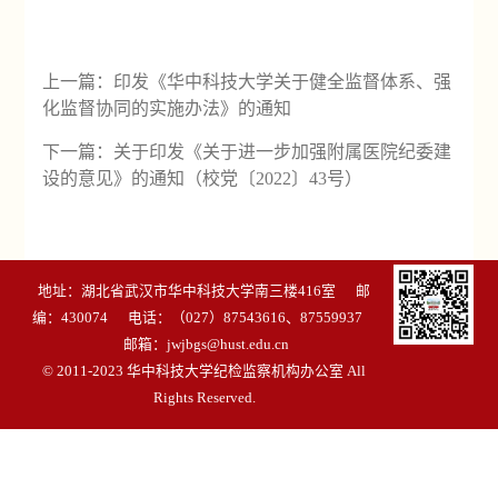
上一篇：
印发《华中科技大学关于健全监督体系、强
化监督协同的实施办法》的通知
下一篇：
关于印发《关于进一步加强附属医院纪委建
设的意见》的通知（校党〔2022〕43号）
地址：湖北省武汉市华中科技大学南三楼416室 邮
编：430074 电话：（027）87543616、87559937
邮箱：jwjbgs@hust.edu.cn
© 2011-2023 华中科技大学纪检监察机构办公室 All
Rights Reserved.